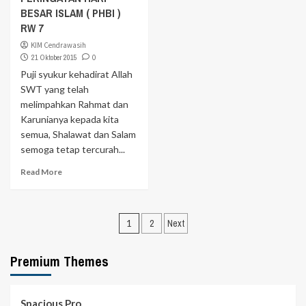
BESAR ISLAM ( PHBI )
RW 7
KIM Cendrawasih
21 Oktober 2015
0
Puji syukur kehadirat Allah
SWT yang telah
melimpahkan Rahmat dan
Karunianya kepada kita
semua, Shalawat dan Salam
semoga tetap tercurah...
Read More
Navigasi
1
2
Next
pos
Premium Themes
Spacious Pro