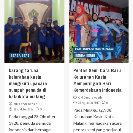
PARTISIPASI MASYARAKAT
SERBA SERBI
SERBA SERBI
karang taruna
Pentas Seni, Cara Baru
kelurahan kasin
Kelurahan Kasin
mengikuti upacara
Memperingati Hari
sumpah pemuda di
Kemerdekaan Indonesia
balaikota malang
KIM Cendrawasih
28 Agustus 2017
0
KIM Cendrawasih
29 Oktober 2017
0
Pada Minggu, (27/08)
Pada tanggal 28 Oktober
Kelurahan Kasin Kota
1928, pemuda pemuda
Malang mengadakan acara
indonesia dari berbagai
pentas seni yang berjudul