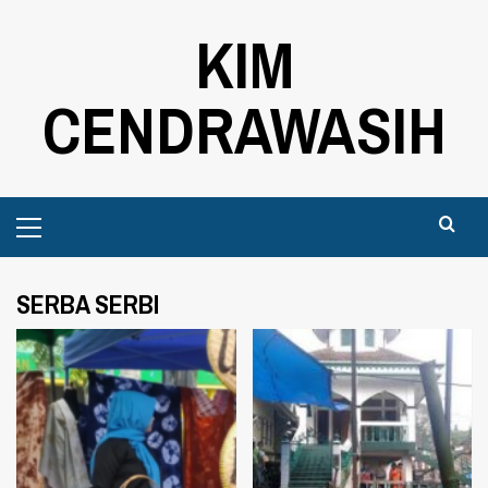
Skip
KIM
to
content
CENDRAWASIH
Primary
Menu
SERBA SERBI