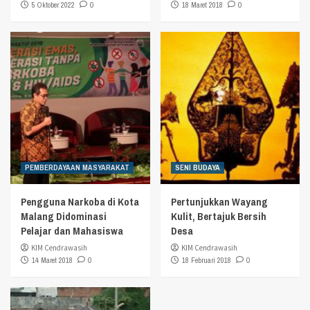
5 Oktober 2022
0
18 Maret 2018
0
PEMBERDAYAAN MASYARAKAT
SENI BUDAYA
Pengguna Narkoba di Kota
Pertunjukkan Wayang
Malang Didominasi
Kulit, Bertajuk Bersih
Pelajar dan Mahasiswa
Desa
KIM Cendrawasih
KIM Cendrawasih
14 Maret 2018
0
18 Februari 2018
0