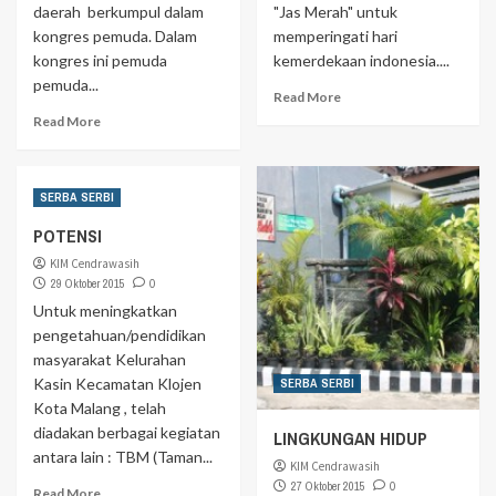
daerah berkumpul dalam
"Jas Merah" untuk
kongres pemuda. Dalam
memperingati hari
kongres ini pemuda
kemerdekaan indonesia....
pemuda...
Read More
Read More
SERBA SERBI
POTENSI
KIM Cendrawasih
29 Oktober 2015
0
Untuk meningkatkan
pengetahuan/pendidikan
masyarakat Kelurahan
Kasin Kecamatan Klojen
SERBA SERBI
Kota Malang , telah
diadakan berbagai kegiatan
LINGKUNGAN HIDUP
antara lain : TBM (Taman...
KIM Cendrawasih
27 Oktober 2015
0
Read More