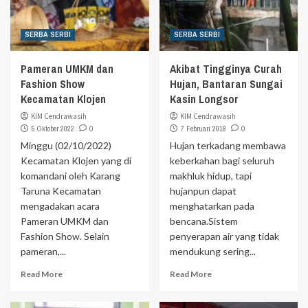
SERBA SERBI
SERBA SERBI
Pameran UMKM dan
Akibat Tingginya Curah
Fashion Show
Hujan, Bantaran Sungai
Kecamatan Klojen
Kasin Longsor
KIM Cendrawasih
KIM Cendrawasih
5 Oktober 2022
0
7 Februari 2018
0
Minggu (02/10/2022)
Hujan terkadang membawa
Kecamatan Klojen yang di
keberkahan bagi seluruh
komandani oleh Karang
makhluk hidup, tapi
Taruna Kecamatan
hujanpun dapat
mengadakan acara
menghatarkan pada
Pameran UMKM dan
bencana.Sistem
Fashion Show. Selain
penyerapan air yang tidak
pameran,...
mendukung sering...
Read More
Read More