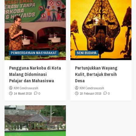
PEMBERDAYAAN MASYARAKAT
SENI BUDAYA
Pengguna Narkoba di Kota
Pertunjukkan Wayang
Malang Didominasi
Kulit, Bertajuk Bersih
Pelajar dan Mahasiswa
Desa
KIM Cendrawasih
KIM Cendrawasih
14 Maret 2018
0
18 Februari 2018
0