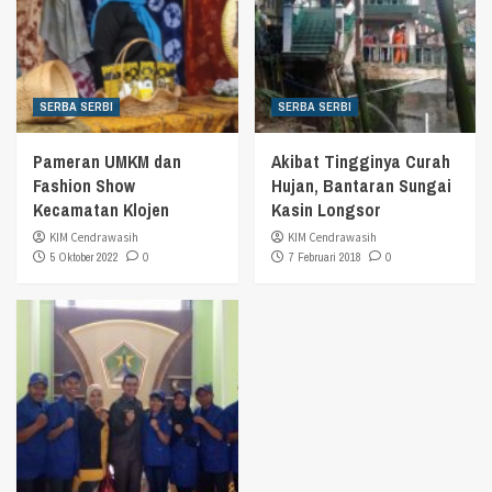
SERBA SERBI
SERBA SERBI
Pameran UMKM dan
Akibat Tingginya Curah
Fashion Show
Hujan, Bantaran Sungai
Kecamatan Klojen
Kasin Longsor
KIM Cendrawasih
KIM Cendrawasih
5 Oktober 2022
0
7 Februari 2018
0