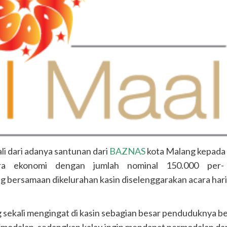
ali dari adanya santunan dari
BAZNAS
kota Malang kepada 
ara ekonomi dengan jumlah nominal 150.000 per-
g bersamaan dikelurahan kasin diselenggarakan acara hari 
g sekali mengingat di kasin sebagian besar penduduknya 
lan, sedangkan kalau ingin mendapat permodalan dari B