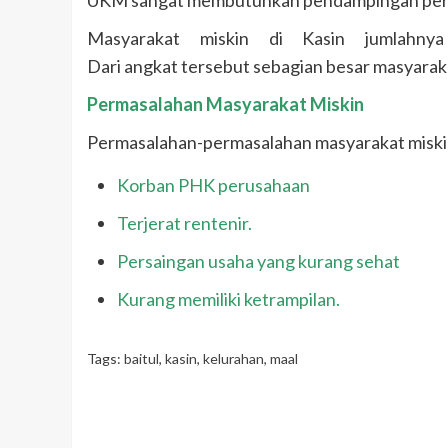
Masyarakat miskin di Kasin jumlahn
Dari angkat tersebut sebagian besar masyara
Permasalahan Masyarakat Miskin
Permasalahan-permasalahan masyarakat miskin d
Korban PHK perusahaan
Terjerat rentenir.
Persaingan usaha yang kurang sehat
Kurang memiliki ketrampilan.
Tags:
baitul
,
kasin
,
kelurahan
,
maal
Continue
Reading