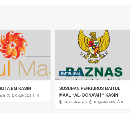
BAITUL MAAL
GOTA BM KASIN
SUSUNAN PENGURUS BAITUL
MAAL “AL-QONA’AH “ KASIN
asih
21 Oktober 2015
0
KIM Cendrawasih
10 Agustus 2015
0