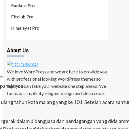
Radiate Pro
Fitclub Pro
Himalayas Pro
About Us
We love WordPress and we are here to provide you
with professional looking WordPress themes so
para janda-
that you can take your website one step ahead. We
focus on simplicity, elegant design and clean code.
ulang tahun kota malang yang ke 101. Setelah acara santu
bergerak dalam bidang jasa dan perdagangan yang didalam
ank mereka tidak paham dengan sistim dan aturan perban