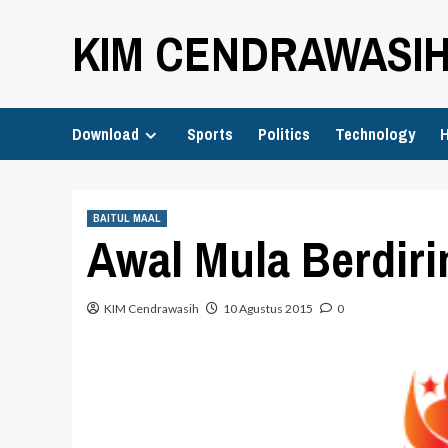
Skip
KIM CENDRAWASI
to
content
Download
Sports
Politics
Technology
H
BAITUL MAAL
Awal Mula Berdiri
KIM Cendrawasih
10 Agustus 2015
0