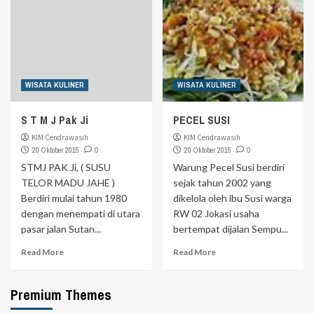
WISATA KULINER
WISATA KULINER
S T M J Pak Ji
PECEL SUSI
KIM Cendrawasih
KIM Cendrawasih
20 Oktober 2015
0
20 Oktober 2015
0
STMJ PAK Ji, ( SUSU
Warung Pecel Susi berdiri
TELOR MADU JAHE )
sejak tahun 2002 yang
Berdiri mulai tahun 1980
dikelola oleh ibu Susi warga
dengan menempati di utara
RW 02 .lokasi usaha
pasar jalan Sutan...
bertempat dijalan Sempu...
Read More
Read More
Premium Themes