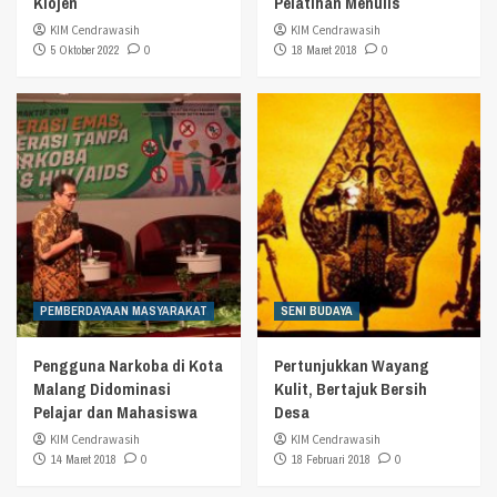
Klojen
Pelatihan Menulis
KIM Cendrawasih
KIM Cendrawasih
5 Oktober 2022
0
18 Maret 2018
0
PEMBERDAYAAN MASYARAKAT
SENI BUDAYA
Pengguna Narkoba di Kota
Pertunjukkan Wayang
Malang Didominasi
Kulit, Bertajuk Bersih
Pelajar dan Mahasiswa
Desa
KIM Cendrawasih
KIM Cendrawasih
14 Maret 2018
0
18 Februari 2018
0