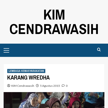
Skip
KIM
to
content
CENDRAWASIH
Primary
Menu
LEMBAGA KEMASYARAKATAN
KARANG WREDHA
KIM Cendrawasih
5 Agustus 2015
0