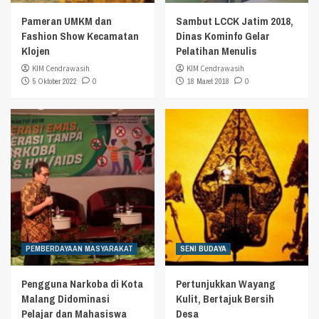
Pameran UMKM dan
Sambut LCCK Jatim 2018,
Fashion Show Kecamatan
Dinas Kominfo Gelar
Klojen
Pelatihan Menulis
KIM Cendrawasih
KIM Cendrawasih
5 Oktober 2022
0
18 Maret 2018
0
PEMBERDAYAAN MASYARAKAT
SENI BUDAYA
Pengguna Narkoba di Kota
Pertunjukkan Wayang
Malang Didominasi
Kulit, Bertajuk Bersih
Pelajar dan Mahasiswa
Desa