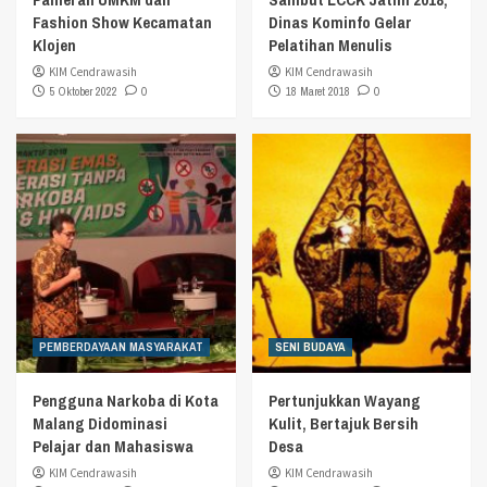
Fashion Show Kecamatan
Dinas Kominfo Gelar
Klojen
Pelatihan Menulis
KIM Cendrawasih
KIM Cendrawasih
5 Oktober 2022
0
18 Maret 2018
0
PEMBERDAYAAN MASYARAKAT
SENI BUDAYA
Pengguna Narkoba di Kota
Pertunjukkan Wayang
Malang Didominasi
Kulit, Bertajuk Bersih
Pelajar dan Mahasiswa
Desa
KIM Cendrawasih
KIM Cendrawasih