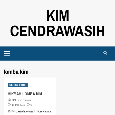
Skip
KIM
to
content
CENDRAWASIH
Primary
Menu
lomba kim
SERBA SERBI
HIKMAH LOMBA KIM
KIM Cendrawasih
13 Mei 2015
0
KIM Cendrawasih Kelkasin,