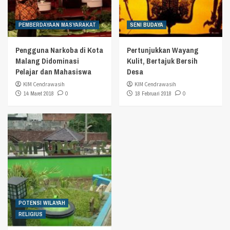
PEMBERDAYAAN MASYARAKAT
SENI BUDAYA
Pengguna Narkoba di Kota
Pertunjukkan Wayang
Malang Didominasi
Kulit, Bertajuk Bersih
Pelajar dan Mahasiswa
Desa
KIM Cendrawasih
KIM Cendrawasih
14 Maret 2018
0
18 Februari 2018
0
POTENSI WILAYAH
RELIGIUS