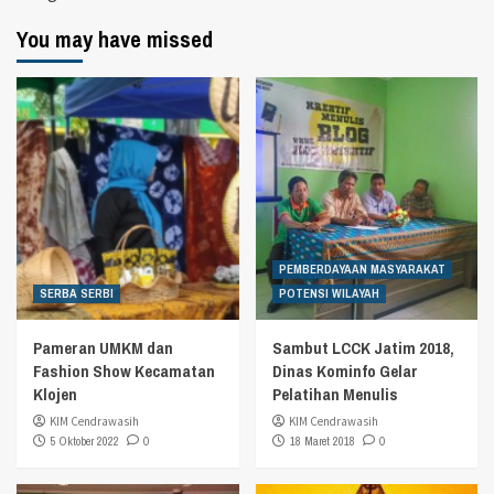
You may have missed
PEMBERDAYAAN MASYARAKAT
SERBA SERBI
POTENSI WILAYAH
Pameran UMKM dan
Sambut LCCK Jatim 2018,
Fashion Show Kecamatan
Dinas Kominfo Gelar
Klojen
Pelatihan Menulis
KIM Cendrawasih
KIM Cendrawasih
5 Oktober 2022
0
18 Maret 2018
0