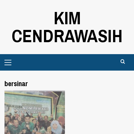
Skip
KIM
to
content
CENDRAWASIH
Primary
Menu
bersinar