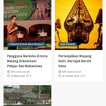
PEMBERDAYAAN MASYARAKAT
SENI BUDAYA
Pengguna Narkoba di Kota
Pertunjukkan Wayang
Malang Didominasi
Kulit, Bertajuk Bersih
Pelajar dan Mahasiswa
Desa
KIM Cendrawasih
KIM Cendrawasih
14 Maret 2018
0
18 Februari 2018
0