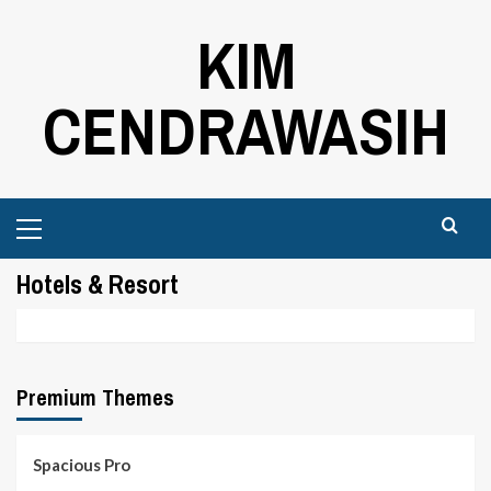
Skip
KIM
to
content
CENDRAWASIH
Primary
Menu
Hotels & Resort
Premium Themes
Spacious Pro