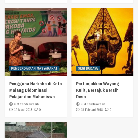
PEMBERDAYAAN MASYARAKAT
SENI BUDAYA
Pengguna Narkoba di Kota
Pertunjukkan Wayang
Malang Didominasi
Kulit, Bertajuk Bersih
Pelajar dan Mahasiswa
Desa
KIM Cendrawasih
KIM Cendrawasih
14 Maret 2018
0
18 Februari 2018
0