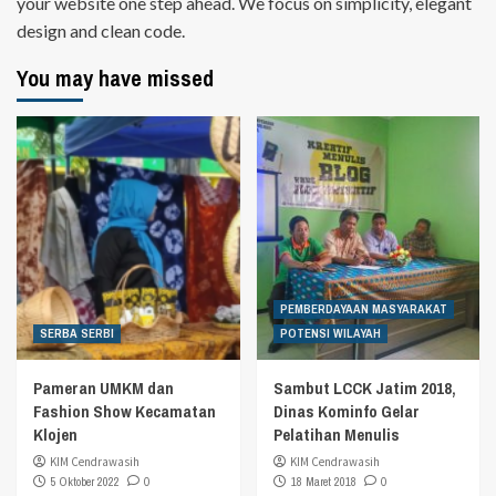
your website one step ahead. We focus on simplicity, elegant
design and clean code.
You may have missed
PEMBERDAYAAN MASYARAKAT
SERBA SERBI
POTENSI WILAYAH
Pameran UMKM dan
Sambut LCCK Jatim 2018,
Fashion Show Kecamatan
Dinas Kominfo Gelar
Klojen
Pelatihan Menulis
KIM Cendrawasih
KIM Cendrawasih
5 Oktober 2022
0
18 Maret 2018
0